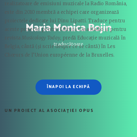
realizatoare de emisiuni muzicale la Radio România,
este din 2010 membră a echipei care organizează
proiectele dedicate lui Dinu Lipatti. Traduce pentru
Maria Monica Bojin
aceste proiecte, pentru Editura Casa Radio și pentru
revista
Musicology Today
, predă Educație muzicală în
traducătoare
Belgia, cântă (și scrie despre ce se cântă) în Les
Chœurs de l’Union européenne de la Bruxelles.
ÎNAPOI LA ECHIPĂ
UN PROIECT AL ASOCIAȚIEI OPUS