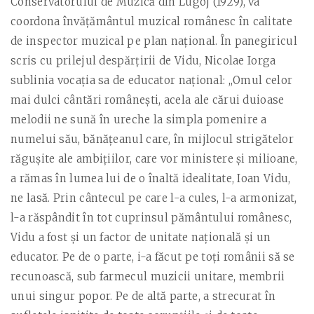
Conservatorului de Muzică din Lugoj (1929), va
coordona învăţământul muzical românesc în calitate
de inspector muzical pe plan naţional. În panegiricul
scris cu prilejul despărţirii de Vidu, Nicolae Iorga
sublinia vocaţia sa de educator naţional: ,,Omul celor
mai dulci cântări româneşti, acela ale cărui duioase
melodii ne sună în ureche la simpla pomenire a
numelui său, bănăţeanul care, în mijlocul strigătelor
răguşite ale ambiţiilor, care vor ministere şi milioane,
a rămas în lumea lui de o înaltă idealitate, Ioan Vidu,
ne lasă. Prin cântecul pe care l-a cules, l-a armonizat,
l-a răspândit în tot cuprinsul pământului românesc,
Vidu a fost şi un factor de unitate naţională şi un
educator. Pe de o parte, i-a făcut pe toţi românii să se
recunoască, sub farmecul muzicii unitare, membrii
unui singur popor. Pe de altă parte, a strecurat în