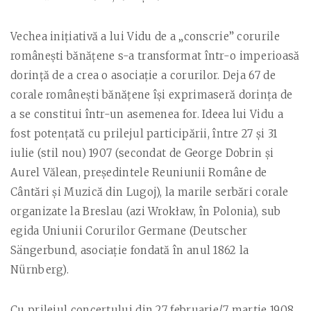
Vechea iniţiativă a lui Vidu de a „conscrie” corurile
româneşti bănăţene s-a transformat într-o imperioasă
dorinţă de a crea o asociaţie a corurilor. Deja 67 de
corale româneşti bănăţene îşi exprimaseră dorinţa de
a se constitui într-un asemenea for. Ideea lui Vidu a
fost potenţată cu prilejul participării, între 27 şi 31
iulie (stil nou) 1907 (secondat de George Dobrin şi
Aurel Vălean, preşedintele Reuniunii Române de
Cântări şi Muzică din Lugoj), la marile serbări corale
organizate la Breslau (azi Wrokław, în Polonia), sub
egida Uniunii Corurilor Germane (Deutscher
Sängerbund, asociaţie fondată în anul 1862 la
Nürnberg).
Cu prilejul concertului din 27 februarie/7 martie 1908