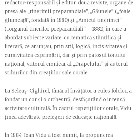
redactor-responsabil şi editor, două reviste, organe de
presă ale „tinerimii preparandiale”, „Găunele” („foaie
glumeaţă”, fondată în 1880) şi „Amicul tinerimei”
(„organul tinerilor preparandiali” – 1881), în care a
abordat subiecte variate, cu tematică ştiinţifică şi
literară, ce anunţau, prin stil, logică, incisivitatea şi
cursivitatea exprimării, dar şi prin patosul tonului
naţional, viitorul cronicar al „Drapelului” şi autorul
stihurilor din creaţiilor sale corale.
La Seleuş-Cighirel, tânărul învăţător a cules folclor, a
fondat un cor şi o orchestră, desfăşurând o intensă
activitate culturală. În cadrul repetiţiilor corale, Vidu
ţinea adevărate prelegeri de educaţie naţională.
În 1884, Ioan Vidu a fost numit, la propunerea