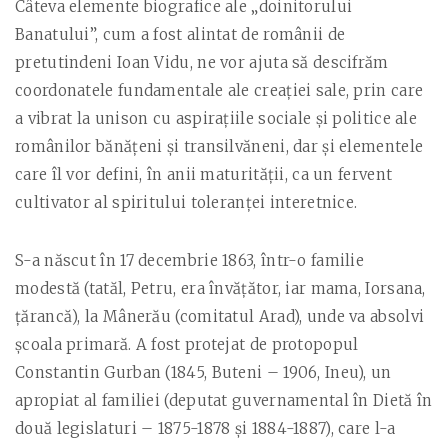
Câteva elemente biografice ale „doinitorului
Banatului”, cum a fost alintat de românii de
pretutindeni Ioan Vidu, ne vor ajuta să descifrăm
coordonatele fundamentale ale creaţiei sale, prin care
a vibrat la unison cu aspiraţiile sociale şi politice ale
românilor bănăţeni şi transilvăneni, dar şi elementele
care îl vor defini, în anii maturităţii, ca un fervent
cultivator al spiritului toleranţei interetnice.
S-a născut în 17 decembrie 1863, într-o familie
modestă (tatăl, Petru, era învăţător, iar mama, Iorsana,
ţărancă), la Mânerău (comitatul Arad), unde va absolvi
şcoala primară. A fost protejat de protopopul
Constantin Gurban (1845, Buteni – 1906, Ineu), un
apropiat al familiei (deputat guvernamental în Dietă în
două legislaturi – 1875-1878 și 1884-1887), care l-a