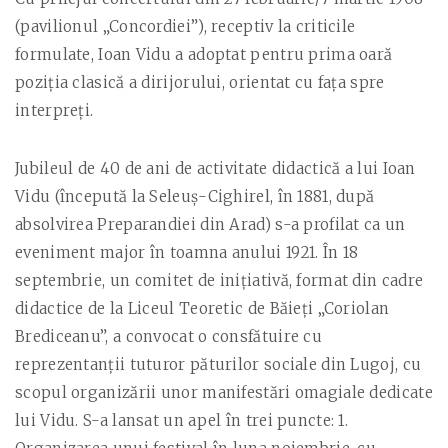
(pavilionul „Concordiei”), receptiv la criticile
formulate, Ioan Vidu a adoptat pentru prima oară
poziţia clasică a dirijorului, orientat cu faţa spre
interpreţi.
Jubileul de 40 de ani de activitate didactică a lui Ioan
Vidu (începută la Seleuş-Cighirel, în 1881, după
absolvirea Preparandiei din Arad) s-a profilat ca un
eveniment major în toamna anului 1921. În 18
septembrie, un comitet de iniţiativă, format din cadre
didactice de la Liceul Teoretic de Băieţi „Coriolan
Brediceanu”, a convocat o consfătuire cu
reprezentanţii tuturor păturilor sociale din Lugoj, cu
scopul organizării unor manifestări omagiale dedicate
lui Vidu. S-a lansat un apel în trei puncte: 1.