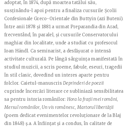
adoptat, în 1874, după moartea tatălui său,
susținându-l apoi pentru a finaliza cursurile Şcolii
Confesionale Greco-Orientale din Buttyin (azi Buteni).
Între anii 1878 şi 1881 a urmat Preparandia din Arad,
frecventând, în paralel, şi cursurile Conservatorului
maghiar din localitate, unde a studiat cu profesorul
Ioan Händl. Ca seminarist, a desfăşurat o intensă
activitate culturală. Pe lângă sârguinţa manifestată în
studiul muzicii, a scris poeme, fabule, eseuri, tragedii
în stil clasic, dovedind un interes aparte pentru
folclor. Caietul-manuscris
Deprinderi de poezii
cuprinde încercări literare ce subliniază sensibilitatea
sa pentru istoria românilor:
Hora la fraţii mei români
,
Mersul românilor
,
Un vis românesc
,
Martorul libertăţii
(poem dedicat evenimentelor revoluţionare de la Blaj
din 1848) ş.a. A înfiinţat şi a condus, în calitate de