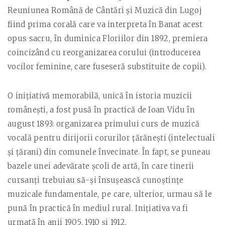
Reuniunea Română de Cântări şi Muzică din Lugoj
fiind prima corală care va interpreta în Banat acest
opus sacru, în duminica Floriilor din 1892, premiera
coincizând cu reorganizarea corului (introducerea
vocilor feminine, care fuseseră substituite de copii).
O iniţiativă memorabilă, unică în istoria muzicii
româneşti, a fost pusă în practică de Ioan Vidu în
august 1893: organizarea primului curs de muzică
vocală pentru dirijorii corurilor ţărăneşti (intelectuali
şi ţărani) din comunele învecinate. În fapt, se puneau
bazele unei adevărate şcoli de artă, în care tinerii
cursanţi trebuiau să-şi însuşească cunoştinţe
muzicale fundamentale, pe care, ulterior, urmau să le
pună în practică în mediul rural. Iniţiativa va fi
urmată în anii 1905, 1910 şi 1912.