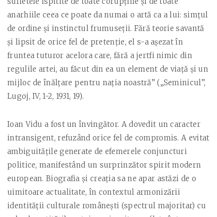
sufletele ispitite de toate corupţiile şi de toate
anarhiile ceea ce poate da numai o artă ca a lui: simţul
de ordine şi instinctul frumuseţii. Fără teorie savantă
şi lipsit de orice fel de pretenţie, el s-a aşezat în
fruntea tuturor acelora care, fără a jertfi nimic din
regulile artei, au făcut din ea un element de viaţă şi un
mijloc de înălţare pentru naţia noastră” („Seminicul”,
Lugoj, IV, 1-2, 1931, 19).
Ioan Vidu a fost un învingător. A dovedit un caracter
intransigent, refuzând orice fel de compromis. A evitat
ambiguităţile generate de efemerele conjuncturi
politice, manifestând un surprinzător spirit modern
european. Biografia şi creaţia sa ne apar astăzi de o
uimitoare actualitate, în contextul armonizării
identităţii culturale româneşti (spectrul majoritar) cu