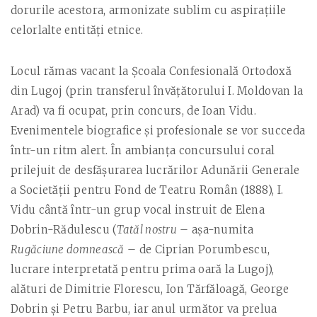
dorurile acestora, armonizate sublim cu aspiraţiile
celorlalte entităţi etnice.
Locul rămas vacant la Şcoala Confesională Ortodoxă
din Lugoj (prin transferul învăţătorului I. Moldovan la
Arad) va fi ocupat, prin concurs, de Ioan Vidu.
Evenimentele biografice şi profesionale se vor succeda
într-un ritm alert. În ambianţa concursului coral
prilejuit de desfăşurarea lucrărilor Adunării Generale
a Societăţii pentru Fond de Teatru Român (1888), I.
Vidu cântă într-un grup vocal instruit de Elena
Dobrin-Rădulescu (
Tatăl nostru
– aşa-numita
Rugăciune domnească
– de Ciprian Porumbescu,
lucrare interpretată pentru prima oară la Lugoj),
alături de Dimitrie Florescu, Ion Tărfăloagă, George
Dobrin şi Petru Barbu, iar anul următor va prelua