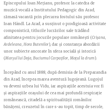
Episcopului Ioan Meţianu, profesor la catedra de
muzică vocală a Institutului Pedagogic din Arad,
rămasă vacantă prin plecarea fostului său profesor
Ioan Händl. La Arad, a susținut o prodigioasă activitate
componistică, titlurile lucrărilor sale trădând
afinitatea pentru jocurile populare româneşti (
Crişana
,
Ardeleana
,
Hora Butenilor
), dar şi constanţa abordării
unor subiecte ancorate în sfera socială şi istorică
(
Marşul lui Doja
,
Buciumul Carpaţilor
,
Moţul la drum
).
Începând cu anul 1888, după demisia de la Preparandia
din Arad, începea marea aventură lugojeană. Lugojul
va deveni urbea lui Vidu, iar aspiraţiile acestuia vor fi
şi aspiraţiile oraşului de cea mai profundă respiraţie
românească, citadelă a spiritualităţii românilor
bănăţeni, creuzetul în care s-au topit, timp de secole,