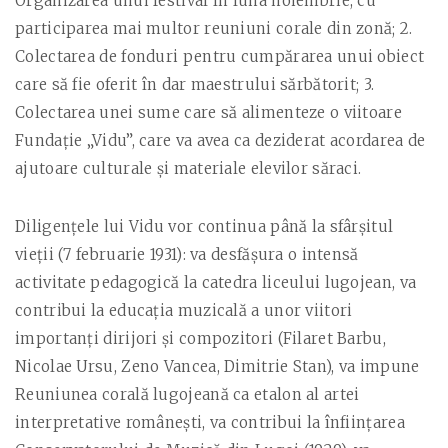
Organizarea unui festival în luna noiembrie, cu
participarea mai multor reuniuni corale din zonă; 2.
Colectarea de fonduri pentru cumpărarea unui obiect
care să fie oferit în dar maestrului sărbătorit; 3.
Colectarea unei sume care să alimenteze o viitoare
Fundaţie „Vidu”, care va avea ca deziderat acordarea de
ajutoare culturale şi materiale elevilor săraci.
Diligenţele lui Vidu vor continua până la sfârşitul
vieţii (7 februarie 1931): va desfăşura o intensă
activitate pedagogică la catedra liceului lugojean, va
contribui la educaţia muzicală a unor viitori
importanţi dirijori şi compozitori (Filaret Barbu,
Nicolae Ursu, Zeno Vancea, Dimitrie Stan), va impune
Reuniunea corală lugojeană ca etalon al artei
interpretative româneşti, va contribui la înfiinţarea