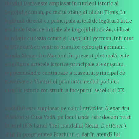
Hotelul Dacia este amplasat în nucleul istoric al
Lugojul german, pe malul stâng al râului Timiș, în
legătură directă cu principala arteră de legătură între
nucleele istorice inițiale ale Lugojului român, ridicat
în relație cu fosta cetate și Lugojului german, înființat
la 1717 odată cu venirea primilor coloniști germani.
Strada Alexandru Mocioni, în prezent pietonală, este
una dintre arterele istorice principale ale orașului,
reprezentând o continuare a traseului principal de
traversare a Timișului prin intermediul podului
metalic istoric construit la începutul secolului XX.
Imobilul este amplasat pe colțul străzilor Alexandru
Mocioni și Cuza Vodă, pe locul unde este documentat
în anul 1835 hanul Trei trandafiri (Germ.
Drei Rosen
),
aflat în proprietatea Erariului și dat în arendă lui