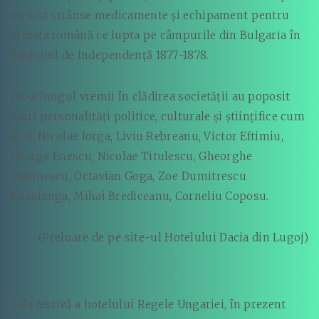
au fost strânse medicamente şi echipament pentru
armata română ce lupta pe câmpurile din Bulgaria în
Războiul de Independenţă 1877-1878.
De-a lungul vremii în clădirea societăţii au poposit
mari personalităţi politice, culturale şi ştiinţifice cum
ar fi: Nicolae Iorga, Liviu Rebreanu, Victor Eftimiu,
George Enescu, Nicolae Titulescu, Gheorghe
Marinescu, Octavian Goga, Zoe Dumitrescu
Buşulenga, Mihai Brediceanu, Corneliu Coposu.
(Preluare de pe site-ul Hotelului Dacia din Lugoj)
Sala festivă a hotelului Regele Ungariei, în prezent