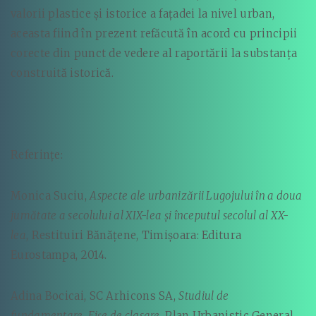
valorii plastice și istorice a fațadei la nivel urban,
aceasta fiind în prezent refăcută în acord cu principii
corecte din punct de vedere al raportării la substanța
construită istorică.
Referințe:
Monica Suciu,
Aspecte ale urbanizării Lugojului în a doua
jumătate a secolului al XIX-lea și începutul secolul al XX-
lea
, Restituiri Bănățene, Timișoara: Editura
Eurostampa, 2014.
Adina Bocicai, SC Arhicons SA,
Studiul de
fundamentare.
Fișe de clasare
, Plan Urbanistic General