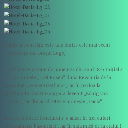
Clădirea societăţii este una dintre cele mai vechi
construcţii din oraşul Lugoj.
Hotelul este atestat documentar din anul 1835. Iniţial a
purtat numele „Drei Rosen”, după Revoluţia de la
1848-1849 „Kaiser Gasthaus”, iar în perioada
dualismului austro-ungar a devenit „König von
Ungarn”, iar din anul 1918 se numeşte „Dacia”.
Aici, pe zidurile hotelului s-a afişat în trei culori
„Proclamaţia Paşoptistă”, iar în sala mică de la etajul I