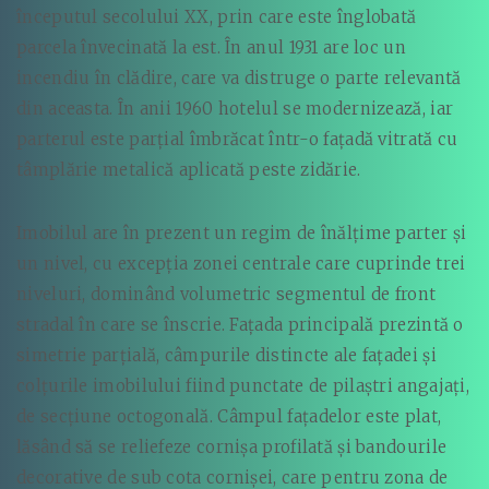
începutul secolului XX, prin care este înglobată
parcela învecinată la est. În anul 1931 are loc un
incendiu în clădire, care va distruge o parte relevantă
din aceasta. În anii 1960 hotelul se modernizează, iar
parterul este parțial îmbrăcat într-o fațadă vitrată cu
tâmplărie metalică aplicată peste zidărie.
Imobilul are în prezent un regim de înălțime parter și
un nivel, cu excepția zonei centrale care cuprinde trei
niveluri, dominând volumetric segmentul de front
stradal în care se înscrie. Fațada principală prezintă o
simetrie parțială, câmpurile distincte ale fațadei și
colțurile imobilului fiind punctate de pilaștri angajați,
de secțiune octogonală. Câmpul fațadelor este plat,
lăsând să se reliefeze cornișa profilată și bandourile
decorative de sub cota cornișei, care pentru zona de