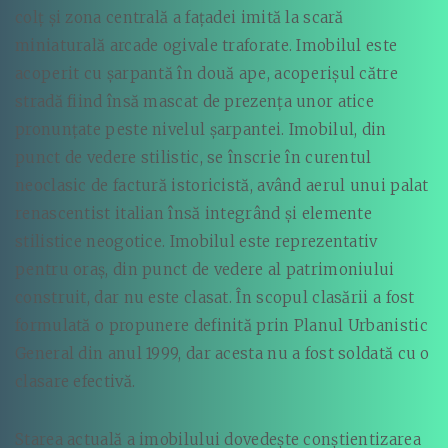
colț și zona centrală a fațadei imită la scară
miniaturală arcade ogivale traforate. Imobilul este
acoperit cu șarpantă în două ape, acoperișul către
stradă fiind însă mascat de prezența unor atice
pronunțate peste nivelul șarpantei. Imobilul, din
punct de vedere stilistic, se înscrie în curentul
neoclasic de factură istoricistă, având aerul unui palat
renascentist italian însă integrând și elemente
stilistice neogotice. Imobilul este reprezentativ
pentru oraș, din punct de vedere al patrimoniului
construit, dar nu este clasat. În scopul clasării a fost
formulată o propunere definită prin Planul Urbanistic
General din anul 1999, dar acesta nu a fost soldată cu o
clasare efectivă.
Starea actuală a imobilului dovedește conștientizarea