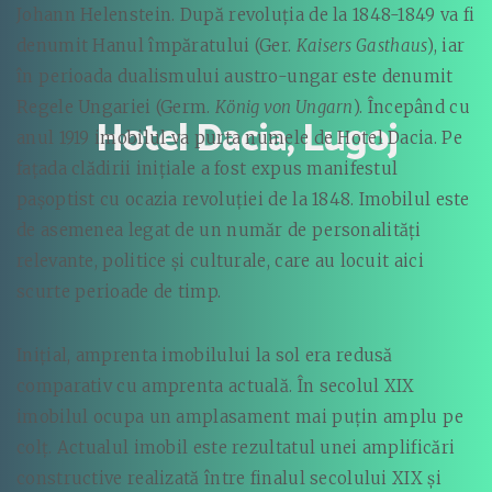
Johann Helenstein. După revoluția de la 1848-1849 va fi
denumit Hanul împăratului (Ger.
Kaisers Gasthaus
), iar
în perioada dualismului austro-ungar este denumit
Regele Ungariei (Germ.
König von Ungarn
). Începând cu
Hotel Dacia, Lugoj
anul 1919 imobilul va purta numele de Hotel Dacia. Pe
fațada clădirii inițiale a fost expus manifestul
pașoptist cu ocazia revoluției de la 1848. Imobilul este
de asemenea legat de un număr de personalități
relevante, politice și culturale, care au locuit aici
scurte perioade de timp.
Inițial, amprenta imobilului la sol era redusă
comparativ cu amprenta actuală. În secolul XIX
imobilul ocupa un amplasament mai puțin amplu pe
colț. Actualul imobil este rezultatul unei amplificări
constructive realizată între finalul secolului XIX și