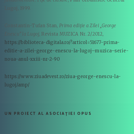
Lugoj, 1999.
Constantin-Tufan Stan,
Prima ediţie a Zilei „George
Enescu” la Lugoj
, Revista MUZICA Nr. 2/2012,
https://biblioteca-digitala.ro/?articol=51677-prima-
editie-a-zilei-george-enescu-la-lugoj–muzica–serie-
noua-anul-xxiii-nr-2-90
https://www.ziuadevest.ro/ziua-george-enescu-la-
lugoj/amp/
UN PROIECT AL ASOCIAȚIEI OPUS