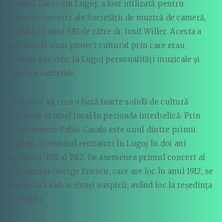
Hotelul Dacia din Lugoj, a fost utilizată pentru
primele concerte ale Societății de muzică de cameră,
fondată în anul 1911 de către dr. Iosif Willer. Acesta a
pus bazele unui proiect cultural prin care erau
invitate periodic la Lugoj personalități muzicale și
formații camerale.
Demersul va crea o bază foarte solidă de cultură
muzicală la nivel local în perioada interbelică. Prin
acest demers Pablo Casals este unul dintre primii
invitați, susținând recitaluri în Lugoj în doi ani
succesivi, 1911 și 1912. De asemenea primul concert al
virtuozului George Enescu, care are loc în anul 1912, se
desfășoară sub aceleași auspicii, având loc la reședința
lui Willer.